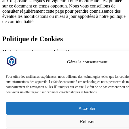
aux dispositions légales en vigueur. Toute modification est publiée
sur ce document en temps opportun. Nous vous conseillons de
consulter régulièrement cette page pour prendre connaissance des
éventuelles modifications ou mises à jour apportées à notre politique
de confidentialité.
Politique de Cookies
Qu’est-ce qu’un « cookie » ?
Gérer le consentement
Les cookies sont de petits fichiers texte qu’un site web enregistre sur
votre ordinateur ou votre appareil mobile lorsque vous visitez le site.
Pour offrir les meilleures expériences, nous utilisons des technologies telles que les cooki
Ils facilitent votre expérience en ligne en sauvegardant les
aux informations des appareils. Le fait de consentir à ces technologies nous permettra de tra
informations de navigation. Grâce aux cookies, les sites peuvent
comportement de navigation ou les ID uniques sur ce site. Le fait de ne pas consentir ou d
vous garder connecté, se souvenir de vos préférences de site et vous
peut avoir un effet négatif sur certaines caractéristiques et fonctions.
proposer un contenu personnalisé. Les cookies peuvent également
être utilisés pour établir des statistiques sur l’expérience de
navigation et pour montrer des publicités ciblées.
Accepter
En général, les cookies peuvent être classés par :
Refuser
Domaine :