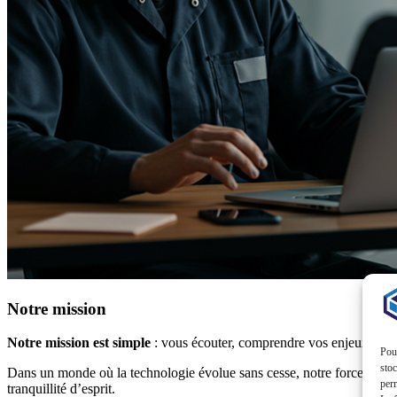
Notre mission
Notre mission est simple
: vous écouter, comprendre vos enjeux, et vou
Pour
stoc
Dans un monde où la technologie évolue sans cesse, notre force réside d
perm
tranquillité d’esprit.