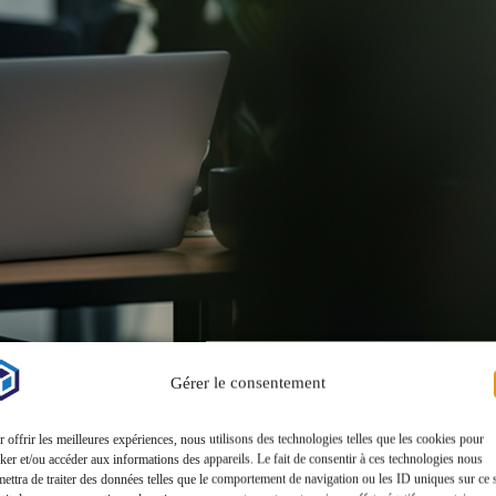
Gérer le consentement
s apporter des solutions fiables, rapides et adaptées à votre réalité.
 offrir les meilleures expériences, nous utilisons des technologies telles que les cookies pour
ker et/ou accéder aux informations des appareils. Le fait de consentir à ces technologies nous
ans notre capacité à rester proches de vous, à parler un langage clair et
ettra de traiter des données telles que le comportement de navigation ou les ID uniques sur ce s